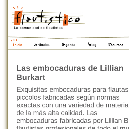
Cambiar
a
contenido.
|
Saltar
a
navegación
Secciones
Las embocaduras de Lillian
Burkart
Exquisitas embocaduras para flautas
piccolos fabricadas según normas
exactas con una variedad de materia
de la más alta calidad. Las
embocaduras fabricadas por Lillian B
flautistas profesionales de todo el m