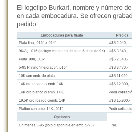
El logotipo Burkart, nombre y número d
en cada embocadura. Se ofrecen grabad
pedido.
Embocaduras para flauta
Precios
Plata fina, .016" o .014”
U$S 2.040,-
9K/Ag, .016 (incluye chimenea de plata & coco de 9K)
U$S 3.840,-
Plata 998, .016"
U$S 2.640,-
5-95 Platino "mejorado", .016"
U$S 3.470,-
10K con emb. de plata,
U$S 11.020,-
14K oro rosado c/ emb. 14K.
U$S 12.800,-
14K oro blanco c/ emb. 14K.
Pedir cotizaci
19.5K oro rosado c/emb. 14K
U$S 15.900,-
Platino con emb. 14K.,.011"
Pedir cotizaci
Opciones
Chimenea 5-95 (solo disponible en emb. 5-95)
N/D