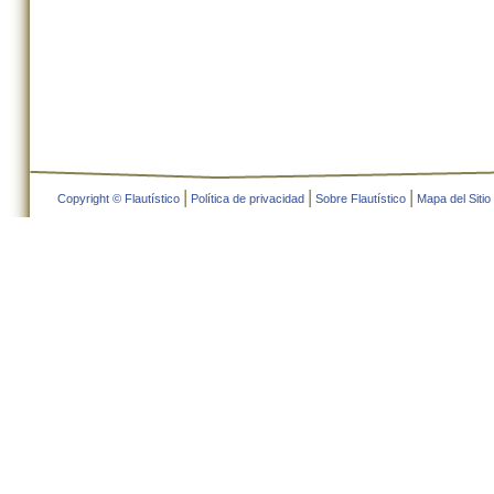
|
|
|
Copyright © Flautístico
Política de privacidad
Sobre Flautístico
Mapa del Sitio