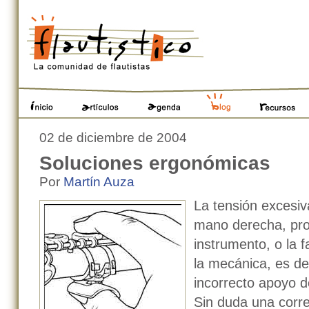
Cambiar
a
contenido.
|
Saltar
a
navegación
Secciones
02 de diciembre de 2004
Soluciones ergonómicas
Por
Martín Auza
La tensión excesiv
mano derecha, pro
instrumento, o la f
la mecánica, es d
incorrecto apoyo d
Sin duda una corre