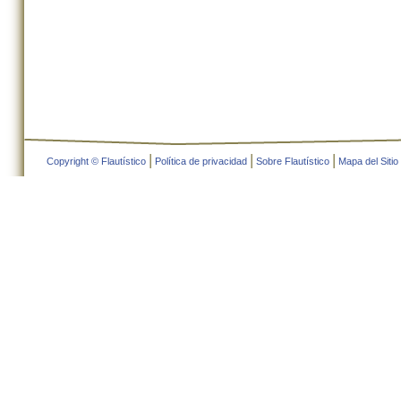
|
|
|
Copyright © Flautístico
Política de privacidad
Sobre Flautístico
Mapa del Sitio