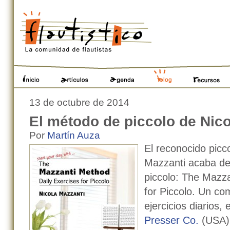
Cambiar
a
contenido.
|
Saltar
a
navegación
Secciones
13 de octubre de 2014
El método de piccolo de Nico
Por
Martín Auza
El reconocido picco
Mazzanti acaba de
piccolo: The Mazza
for Piccolo. Un co
ejercicios diarios,
Presser Co.
(USA).